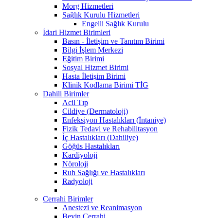
Morg Hizmetleri
Sağlık Kurulu Hizmetleri
Engelli Sağlık Kurulu
İdari Hizmet Birimleri
Basın - İletişim ve Tanıtım Birimi
Bilgi İşlem Merkezi
Eğitim Birimi
Sosyal Hizmet Birimi
Hasta İletişim Birimi
Klinik Kodlama Birimi TİG
Dahili Birimler
Acil Tıp
Cildiye (Dermatoloji)
Enfeksiyon Hastalıkları (İntaniye)
Fizik Tedavi ve Rehabilitasyon
İç Hastalıkları (Dahiliye)
Göğüs Hastalıkları
Kardiyoloji
Nöroloji
Ruh Sağlığı ve Hastalıkları
Radyoloji
Cerrahi Birimler
Anestezi ve Reanimasyon
Beyin Cerrahi