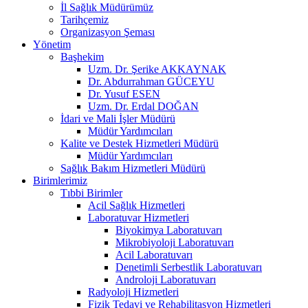
İl Sağlık Müdürümüz
Tarihçemiz
Organizasyon Şeması
Yönetim
Başhekim
Uzm. Dr. Şerike AKKAYNAK
Dr. Abdurrahman GÜCEYU
Dr. Yusuf ESEN
Uzm. Dr. Erdal DOĞAN
İdari ve Mali İşler Müdürü
Müdür Yardımcıları
Kalite ve Destek Hizmetleri Müdürü
Müdür Yardımcıları
Sağlık Bakım Hizmetleri Müdürü
Birimlerimiz
Tıbbi Birimler
Acil Sağlık Hizmetleri
Laboratuvar Hizmetleri
Biyokimya Laboratuvarı
Mikrobiyoloji Laboratuvarı
Acil Laboratuvarı
Denetimli Serbestlik Laboratuvarı
Androloji Laboratuvarı
Radyoloji Hizmetleri
Fizik Tedavi ve Rehabilitasyon Hizmetleri