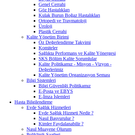
Genel Cerrahi
Göz Hastalıkları
Kulak Burun Boğaz Hastalıkları
Ortopedi ve Travmatoloji
Üroloji
Plastik Cerrahi
Kalite Yönetim Birimi
Öz Değerlendirme Takvimi
Komiteler
Sağlıkta Performans ve Kalite Yönergesi
SKS Bölüm Kalite Sorumlular
Kalite Politikamız - Misyon - Vizyon -
Değerlerimiz
Kalite Yönetim Organizasyon Şeması
Bilgi Sistemleri
Bilgi Güvenliği Politikamız
E-Posta ve EBYS
E-İmza İşlemleri
Hasta Bilgilendirme
Evde Sağlık Hizmetleri
Evde Sağlık Hizmeti Nedir ?
Nasıl Başvurulur ?
Kimler Faydalanabilir ?
Nasıl Muayene Olurum
Poliklinik Saatleri