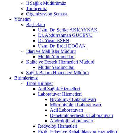
İl Sağlık Müdürümüz
Tarihçemiz
Organizasyon Şeması
Yönetim
Başhekim
Uzm. Dr. Şerike AKKAYNAK
Dr. Abdurrahman GÜCEYU
Dr. Yusuf ESEN
Uzm. Dr. Erdal DOĞAN
İdari ve Mali İşler Müdürü
Müdür Yardımcıları
Kalite ve Destek Hizmetleri Müdürü
Müdür Yardımcıları
Sağlık Bakım Hizmetleri Müdürü
Birimlerimiz
Tıbbi Birimler
Acil Sağlık Hizmetleri
Laboratuvar Hizmetleri
Biyokimya Laboratuvarı
Mikrobiyoloji Laboratuvarı
Acil Laboratuvarı
Denetimli Serbestlik Laboratuvarı
Androloji Laboratuvarı
Radyoloji Hizmetleri
Fizik Tedavi ve Rehabilitasyon Hizmetleri