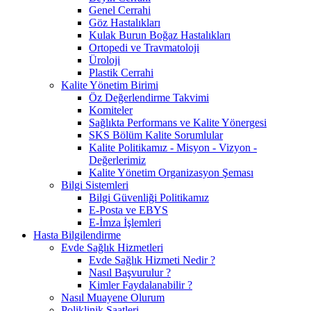
Genel Cerrahi
Göz Hastalıkları
Kulak Burun Boğaz Hastalıkları
Ortopedi ve Travmatoloji
Üroloji
Plastik Cerrahi
Kalite Yönetim Birimi
Öz Değerlendirme Takvimi
Komiteler
Sağlıkta Performans ve Kalite Yönergesi
SKS Bölüm Kalite Sorumlular
Kalite Politikamız - Misyon - Vizyon -
Değerlerimiz
Kalite Yönetim Organizasyon Şeması
Bilgi Sistemleri
Bilgi Güvenliği Politikamız
E-Posta ve EBYS
E-İmza İşlemleri
Hasta Bilgilendirme
Evde Sağlık Hizmetleri
Evde Sağlık Hizmeti Nedir ?
Nasıl Başvurulur ?
Kimler Faydalanabilir ?
Nasıl Muayene Olurum
Poliklinik Saatleri