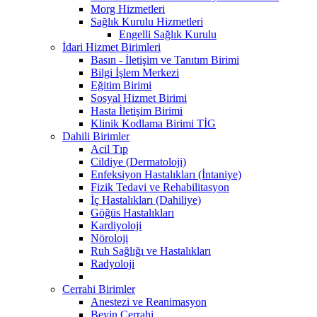
Morg Hizmetleri
Sağlık Kurulu Hizmetleri
Engelli Sağlık Kurulu
İdari Hizmet Birimleri
Basın - İletişim ve Tanıtım Birimi
Bilgi İşlem Merkezi
Eğitim Birimi
Sosyal Hizmet Birimi
Hasta İletişim Birimi
Klinik Kodlama Birimi TİG
Dahili Birimler
Acil Tıp
Cildiye (Dermatoloji)
Enfeksiyon Hastalıkları (İntaniye)
Fizik Tedavi ve Rehabilitasyon
İç Hastalıkları (Dahiliye)
Göğüs Hastalıkları
Kardiyoloji
Nöroloji
Ruh Sağlığı ve Hastalıkları
Radyoloji
Cerrahi Birimler
Anestezi ve Reanimasyon
Beyin Cerrahi